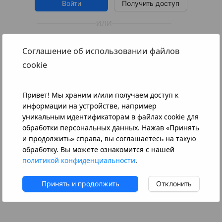
Войти
Получить доступ
ИЛИ
Оплатить без регистрации
Соглашение об использовании файлов
cookie
Узнать номер Лицевого счета
Открыть новый Лицевой счет
Привет! Мы храним и/или получаем доступ к
информации на устройстве, например
Узнать сумму к оплате по лиц. счету
уникальным идентификаторам в файлах cookie для
обработки персональных данных. Нажав «Принять
Контактная информация
и продолжить» справа, вы соглашаетесь на такую
обработку. Вы можете ознакомится с нашей
политикой конфиденциальности
.
Принять и продолжить
Отклонить